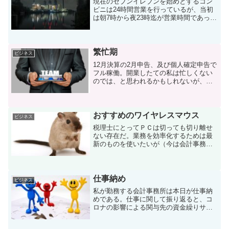
現在のセブンイレブンを始めとするコン
ビニは24時間営業を行っているが、当初
は朝7時から夜23時迄が営業時間であっ
た。ここ数日間の私の勤務体系は、かつ
てのセブンイレブンと同時間である。締
切期限が目の前に迫っている業務が複数
重なっている、という...
繁忙期
ビジネス
12月決算の2月申告、及び個人確定申告で
フル稼働。開業したての私は忙しくない
のでは、と思われるかもしれないが、他
の税理士の応援が複数立て込んでおり、
新規案件へのアプローチは控えめにして
いる。また、それ以外にも手を付けてい
ることがある。・創業...
おすすめのワイヤレスマウス
ビジネス
税理士にとってＰＣは切っても切り離せ
ない存在だ。業務を効率化するためは最
新のものを使いたいが（今は会計事務所
支給のＰＣを使わざるを得ないが）、マ
ウス、キーボード程度ならビンボー税理
士である私でもなんとか自費で購入する
事が出来る。まずはマウス...
仕事納め
ビジネス
私が勤務する会計事務所は本日が仕事納
めである。仕事に関して振り返ると、コ
ロナの影響による関与先の資金繰りサポ
ート・給付金サポート対応に追われ精神
的にもキツい1年であった。明日から年明