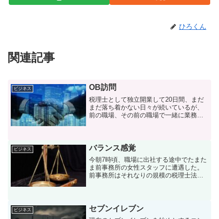
ひろくん
関連記事
OB訪問
ビジネス
税理士として独立開業して20日間、まだ
まだ落ち着かない日々が続いているが、
前の職場、その前の職場で一緒に業務を
行っていたメンバーの事務所に訪問した
り、来所してもらったり、を繰り返す
日々を送っている。独立してからは1人で
全て完結させなければな...
バランス感覚
ビジネス
今朝7時頃、職場に出社する途中でたまた
ま前事務所の女性スタッフに遭遇した。
前事務所はそれなりの規模の税理士法人
のだったが、そのスタッフの話では長年
勤務している職員、入所して日が浅い職
員、その他の職員の考え方が違う部分が
多く、バランスをとるの...
セブンイレブン
ビジネス