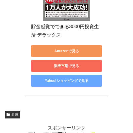
貯金感覚でできる3000円投資生
活 デラックス
Amazonで見る
楽天市場で見る
Yahoo!ショッピングで見る
血統
スポンサーリンク