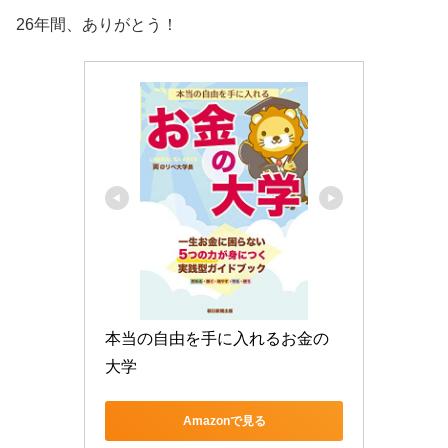
26年間、ありがとう！
本当の自由を手に入れるお金の
大学
Amazonで見る