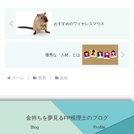
おすすめのワイヤレスマウス
優秀な「人材」とは
ホーム
競馬
血統
金持ちを夢見るFP税理士のブログ
Blog
Profile