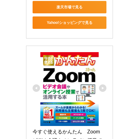
楽天市場で見る
Yahoo!ショッピングで見る
今すぐ使えるかんたん　Zoom　