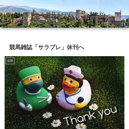
金持ちを夢見るFP税理士のブログ
競馬雑誌「サラブレ」休刊へ
血統