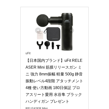
uFit
【日本国内ブランド】uFit RELE
ASER Mini 筋膜リリースガン ミ
ニ 強力 8mm振幅 軽量 500g 静音 
振動レベル4段階 アタッチメント
4種 使い方動画 180日保証 プロ
アスリート愛用 水谷隼 ブラック 
ハンディガン プレゼント
RELEASER Mini