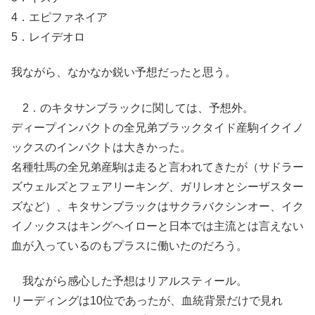
4．エピファネイア
5．レイデオロ
我ながら、なかなか鋭い予想だったと思う。
2．のキタサンブラックに関しては、予想外。
ディープインパクトの全兄弟ブラックタイド産駒イクイノ
ックスのインパクトは大きかった。
名種牡馬の全兄弟産駒は走ると言われてきたが（サドラー
ズウェルズとフェアリーキング、ガリレオとシーザスター
ズなど）、キタサンブラックはサクラバクシンオー、イク
イノックスはキングヘイローと日本では主流とは言えない
血が入っているのもプラスに働いたのだろう。
我ながら感心した予想はリアルスティール。
リーディングは10位であったが、血統背景だけで見れ