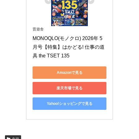
晋遊舎
MONOQLO(モノクロ) 2026年 5
月号【特集】はかどる! 仕事の道
具 the TSET 135
Amazonで見る
楽天市場で見る
Yahoo!ショッピングで見る