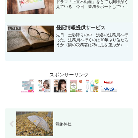
ドラマ「正直不動産」をとても興味深く
見ている。今日、業務サポートしている
顧問先の社長（以下、「A社長」）から、
私に業務依頼している税理士の先生（以
下、「B先生」）への問い合わせの一部を
切り取ってみた。なお...
登記情報提供サービス
ビジネス
先日、土砂降りの中、渋谷の法務局へ行
った。法務局へ行くのは10年ぶり位だろ
うか（隣の税務署は稀に足を運ぶが）。
そこには10年前と変わらない姿があっ
た。このコロナの状況にも関わらず、紙
で商業登記簿謄本の取得請求→窓口提出
→窓口で内容確認・収入...
スポンサーリンク
気象神社