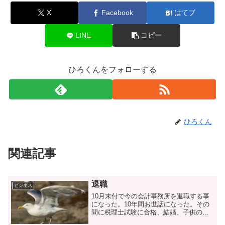
X
Facebook
はてブ
LINE
コピー
ひろくんをフォローする
ひろくん
関連記事
退職
ビジネス
10月末付で今の会計事務所を退職する事
になった。10年間お世話になった。その
間に税理士試験に合格、結婚、子供の誕
生、自宅の購入、様々な出来事があっ