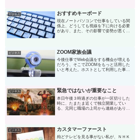
た。最後の数年間はこのまま今の事務所
で定年（あるかわからないが）まで働い
て一生を終えてよいのか...
おすすめキーボード
ビジネス
現在ノートパソコンで仕事をしている関
係上、どうしても視線を下に向ける必要
があり、また、その影響で姿勢が悪くな
る。それを防ぐために、またノートパソ
コンのキーボード入力を効率的に行うた
めに、キーボードを購入する事になっ
た。Anker ウルトラス...
ZOOM家族会議
ビジネス
今後仕事でWeb会議をする機会が増える
だろう、そこでZOOMをもっと活用した
いと考えた。ホストとして利用した事が
ないため、初ホストになった。実験台は
実家の父親。パソコン歴は10年以上。だ
が、ZOOMは未経験である。操作方法を
伝えても、話がか...
緊急ではないが重要なこと
ビジネス
本日午後３時過ぎの仕事が一区切りした
時に、たまたま近くで独立開業してい
る、元同じ職場の上司から連絡があり、
打ち合わせ（お茶会）を行った。話が出
たのは下記、ベストセラー書籍「7つの習
慣」のうちの「最優先事項を優先する」
の中で、「緊急ではないが...
カスタマーファースト
ビジネス
殆どテレビを見る事がない私が、ＮＨＫ