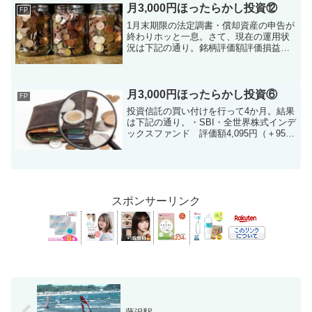
産（仮想通貨）購入したい...
月3,000円ほったらかし投資⑫
FP
1月末期限の法定調書・償却資産の申告が
終わりホッと一息。さて、現在の運用状
況は下記の通り。銘柄評価額評価損益
SBI・全世界株式インデックスファンド
10,077円 ＋77円SBI・V・Ｓ＆Ｐ500イン
デックスファンド 4,314円＋314円...
月3,000円ほったらかし投資⑥
FP
投資信託の買い付けを行って4か月。結果
は下記の通り。・SBI・全世界株式インデ
ックスファンド 評価額4,095円（＋95
円）・eMAXIS Slimバランス（8資産均等
型） 評価額2,022円（＋22円）・SBI・
V・S＆P500インデック...
スポンサーリンク