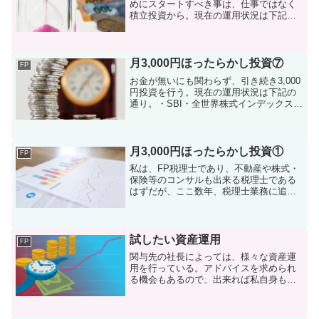
めにスタートすべき事は、仕事ではなく
積立投資から。現在の運用状況は下記の
通り。銘柄評価額評価損益SBI・全世界株
式インデックスファンド 9,783円＋783円
SBI・V・Ｓ＆Ｐ500インデックスファ
ン...
月3,000円ほったらかし投資⑦
FP
お金が無いにも関わらず、引き続き3,000
円投資を行う。現在の運用状況は下記の
通り。・SBI・全世界株式インデックスフ
ァンド 評価額5,205円（＋205円）・
eMAXIS Slimバランス（8資産均等型）
評価額2,041円（＋41円）・...
月3,000円ほったらかし投資①
FP
私は、FP税理士であり、不動産や株式・
保険等のコンサルも出来る税理士である
はずだが、ここ数年、税理士業務に追わ
れ、投資の知識がすっかり風化してしま
った。投資に関しては大学時代に投資信
託を購入（数十万円程度）、若干の損失
を含んだ状態で損切りを...
試したい資産運用
FP
関与先の社長によっては、様々な資産運
用を行っている。アドバイスを求められ
る機会もあるので、出来れば私自身も少
額でも運用を行い、その上で税務的アド
バイスを送りたいと考えている。興味が
ある資産運用は下記の通り。１．暗号資