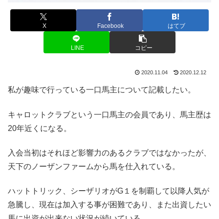
X
Facebook
はてブ
LINE
コピー
2020.11.04
2020.12.12
私が趣味で行っている一口馬主について記載したい。
キャロットクラブという一口馬主の会員であり、馬主歴は
20年近くになる。
入会当初はそれほど影響力のあるクラブではなかったが、
天下のノーザンファームから馬を仕入れている。
ハットトリック、シーザリオがG１を制覇して以降人気が
急騰し、現在は加入する事が困難であり、また出資したい
馬に出資が出来ない状況が続いている。