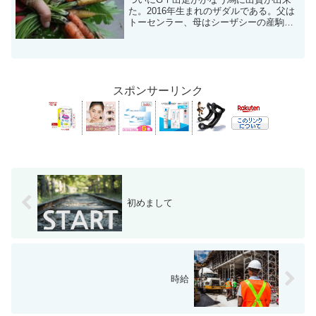
た。2016年生まれのザダルである。父は
トーセンラー、母はシーザシーの産駒。
総額1,600万円である。父の産駒はまだデ
ビュー前ではあったが、ディープインパ
クト産駒のGⅠ馬、母父Lemon Drop
Kid...
スポンサーリンク
初めまして
時給