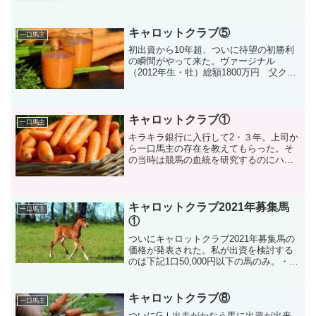
ザンファーム生産の人気馬が掲示板外・
前走との間隔が短い馬の方が上位に入着
し、健闘実はダー...
キャロットクラブ⑤
一口馬主
初出資から10年超、ついに待望の初勝利
の瞬間がやって来た。ヴァージナル
（2012年生・牡）総額1800万円 父クロ
フネ 母父トニービン・・・３戦２勝ク
ロフネは芝・ダートともにGⅠ勝利、や
やダートが得意な種牡馬であったが、父
クロフネ×母父トニ...
キャロットクラブ①
一口馬主
キラキラ銀行に入行して2・３年。上司か
ら一口馬主の存在を教えてもらった。そ
の当時は競馬の血統を研究するのにハマ
っており非常に興味があったが、上司は
出資者ではなかったので、この出資は詐
欺かもしれない、という思いもあった。
しかし、何事も少しでも...
キャロットクラブ2021年募集馬
一口馬主
①
ついにキャロットクラブ2021年募集馬の
価格が発表された。私が出資を検討する
のは下記1口50,000円以下の馬のみ。・18
番 バイラオーラの20（牝）50,000円・
21番 エクストラペトルの20（牝）
50,000円・27番 エンシェントヒ...
キャロットクラブ⑧
一口馬主
ついにGⅠ出走がかなう馬に出資が出来