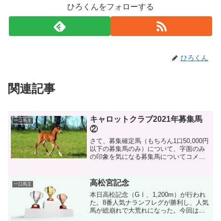
ひろくんをフォローする
ひろくん
関連記事
キャロットクラブ2021年募集馬
一口馬主
②
さて、募集確定馬（もちろん1口50,000円
以下の募集馬のみ）について、字面のみ
の印象を気になる募集馬についてコメン
トしてみたい。18番 バイラオーラの
20（牝） 父：ドレフォン 母父：トワ
イニング 募集価格（一口）：50,000
高松宮記念
一口馬主
円 コメン...
本日高松記念（GⅠ、1,200m）が行われ
た。8番人気ナランフレグが勝利し、人気
馬が総崩れで大荒れになった。今回は、
下記分析が出来るのではないか。・ノー