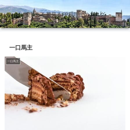
金持ちを夢見るFP税理士のブログ
一口馬主
一口馬主