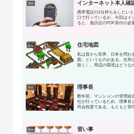
インターネット本人確
総合
携帯電話の2台持ちをしたい
口で行っているが、今回はイ
ると、免許証のPDF添付の必
住宅地図
総合
私は昔から世界、日本を問わ
図」というものがある。住所
除く）、周辺の環境はどうなの
理事長
総合
数年前、マンションの管理組
社が行っているため、理事長
司会程度である。もともと管理
習い事
総合