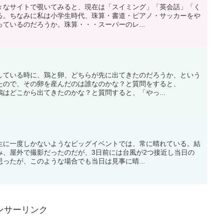
々なサイトで覗いてみると、現在は「スイミング」「英会話」「く
る。ちなみに私は小学生時代、珠算・書道・ピアノ・サッカーをや
ているのだろうか。珠算・・・スーパーのレ...
している時に、鶏と卵、どちらが先に出てきたのだろうか、という
たので、その卵を産んだのは誰なのかな？と質問をすると、
はどこから出てきたのかな？と質問すると、「やっ...
生に一度しかないようなビッグイベントでは、常に晴れている。結
み、屋外で撮影だったのだが、3日前には台風が2つ接近し当日の
ったが、このような場合でも当日は見事に晴...
ンサーリンク