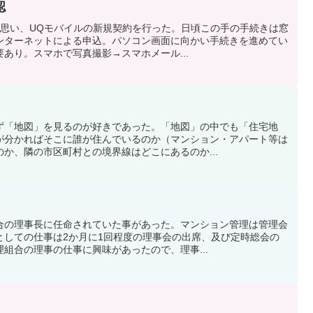
認
と思い、UQモバイルの新規契約を行った。日頃この手の手続きは窓
ンターネットによる申込。パソコン画面に向かい手続きを進めてい
要あり。スマホで写真撮影→スマホメール...
ず「地図」を見るのが好きであった。「地図」の中でも「住宅地
が分かればそこに誰が住んでいるのか（マンション・アパート等は
か、隣の市区町村との境界線はどこにあるのか...
合の理事長に任命されていた事があった。マンション管理は管理会
としての仕事は2か月に1回程度の理事会の出席、及び定時総会の
組合の理事の仕事に興味があったので、理事...