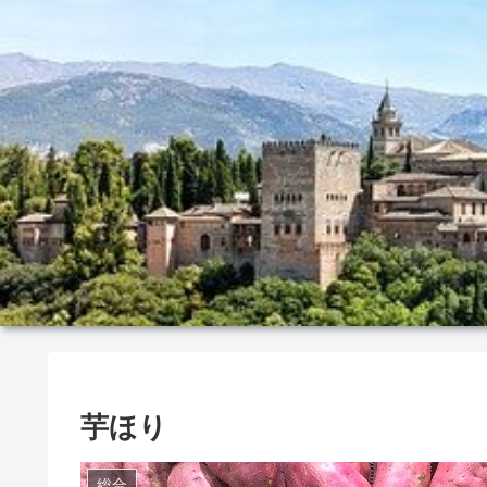
芋ほり
総合