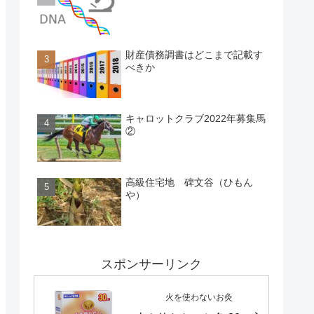
財産債務調書はどこまで記載す
べきか
キャロットクラブ2022年募集馬
②
高級住宅地 碑文谷（ひもん
や）
スポンサーリンク
火を使わないお灸