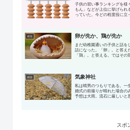
子供の習い事ランキングを様
もん」などが上位に挙げられ
っていた。今どの程度役に立っ
卵が先か、鶏が先か
総合
まだ幼稚園通いの子供と話を
話になった。「卵」。と答え
「鶏」。と答える。ではその鶏
気象神社
総合
私は晴男のつもりである。一
婚式の前撮りが晴れた場合の
予想は大雨。流石に厳しいと思
スポ