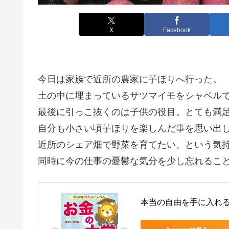
X
Facebook
今日は家族で近所の農家に芋ほりへ行った。
土の中に埋まっているサツマイモをシャベル
最後に引っこ抜くのは子供の役目。とても満
自分も小さい頃芋ほりを楽しんだ事を思い出
近所のシェア畑で野菜を育てたい、という気
同時に今の仕事の憂鬱な気分を少し忘れるこ
本当の自由を手に入れ