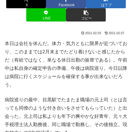
X
Facebook
はてブ
LINE
コピー
2021.02.03
2021.02.07
本日は会社を休んだ。体力・気力ともに限界が近づいてお
り、このままでは2月末までたどり着けないと感じたから
だ（有給ではなく、単なる休日出勤の振替である）。午前
中は私自身の確定申告の準備、午後は病院巡り。今日以降
は病院に行くスケジュールを確保する事が出来ないだろ
う。
病院巡りの最中、目黒駅でたまたま職場の元上司（とは言
っても同僚のような付き合いをさせてもらっていた）と出
会った。元上司は私よりも年下の爽やかな好青年、元々大
手税理士法人勤務後、同じ職場で勤務し、その後独立。現