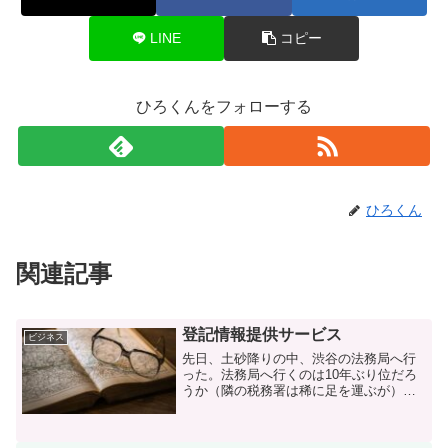
LINE
コピー
ひろくんをフォローする
ひろくん
関連記事
登記情報提供サービス
ビジネス
先日、土砂降りの中、渋谷の法務局へ行
った。法務局へ行くのは10年ぶり位だろ
うか（隣の税務署は稀に足を運ぶが）。
そこには10年前と変わらない姿があっ
た。このコロナの状況にも関わらず、紙
で商業登記簿謄本の取得請求→窓口提出