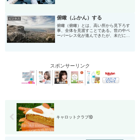
極端な話、いつでも前任に話を聞くこと
が出来、そこまで問題にならない。問題
は2つ目、前任が会社を退職し、後任に引
き継ぐパターンだ。後...
俯瞰（ふかん）する
ビジネス
俯瞰（俯瞰）とは、高い所から見下ろす
事、全体を見渡すことである。世の中ペ
ーパーレス化が進んできたが、未だに紙
の新聞が売れている理由を考えてみる
と、俯瞰する事ができる点にあると思
う。全体を見渡して、見出しで重要な記
事・興味のある記事・気になる...
スポンサーリンク
キャロットクラブ⑩