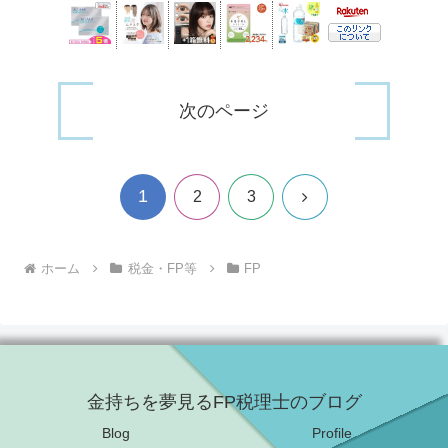
次のページ
1
次
2
3
へ
ホーム
税金・FP等
FP
金持ちを夢見るFP税理士のブログ
Blog
Profile