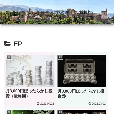
金持ちを夢見るFP税理士のブログ
FP
FP
FP
月3,000円ほったらかし投
月3,000円ほったらかし投
資（最終回）
資⑬
2022.04.02
2022.03.02
FP
FP