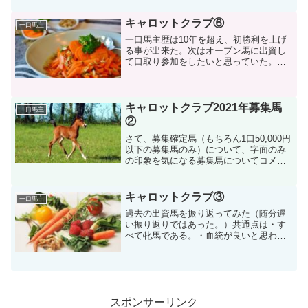
又は50口の募集、及びインゼルファンド
とよばれる10頭程度の出資馬を小口化・
キャロットクラブ⑥
一口馬主
ファンド化して...
一口馬主歴は10年を超え、初勝利を上げ
る事が出来た。次はオープン馬に出資し
て口取り参加をしたいと思っていた。
2013年生まれのアップクォーク号は、父
ペーカバドというフランスで1.5流の種牡
馬、母はフェルミオンの産駒だった。出
資当時は牝系にタ...
キャロットクラブ2021年募集馬
一口馬主
②
さて、募集確定馬（もちろん1口50,000円
以下の募集馬のみ）について、字面のみ
の印象を気になる募集馬についてコメン
トしてみたい。18番 バイラオーラの
20（牝） 父：ドレフォン 母父：トワ
イニング 募集価格（一口）：50,000
キャロットクラブ③
一口馬主
円 コメン...
過去の出資馬を振り返ってみた（随分遅
い振り返りではあった。）共通点は・す
べて牝馬である。・血統が良いと思われ
る馬を出資対象にしている。・すべて
JRA未勝利・未出走である。そこで、出
資馬は血統が良くても走らなければ始ま
らない事を意識した。たと...
スポンサーリンク