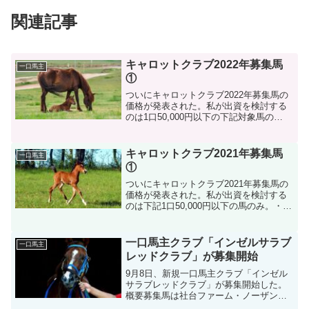
関連記事
キャロットクラブ2022年募集馬
一口馬主
①
ついにキャロットクラブ2022年募集馬の
価格が発表された。私が出資を検討する
のは1口50,000円以下の下記対象馬の
み。・18番 タイムハンドラーの
21（牝） 50,000円・22番 アンジュシ
ャルマンの21（牝） 50,000円・23
キャロットクラブ2021年募集馬
一口馬主
番 ...
①
ついにキャロットクラブ2021年募集馬の
価格が発表された。私が出資を検討する
のは下記1口50,000円以下の馬のみ。・18
番 バイラオーラの20（牝）50,000円・
21番 エクストラペトルの20（牝）
50,000円・27番 エンシェントヒ...
一口馬主クラブ「インゼルサラブ
一口馬主
レッドクラブ」が募集開始
9月8日、新規一口馬主クラブ「インゼル
サラブレッドクラブ」が募集開始した。
概要募集馬は社台ファーム・ノーザンフ
ァーム他、クールモアスタッドなど500口