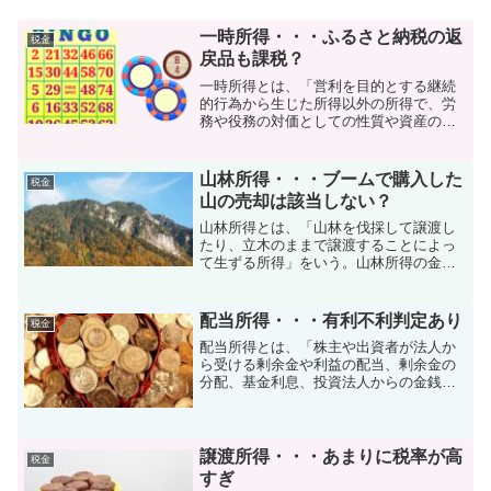
一時所得・・・ふるさと納税の返
税金
戻品も課税？
一時所得とは、「営利を目的とする継続
的行為から生じた所得以外の所得で、労
務や役務の対価としての性質や資産の譲
渡による対価としての性質を有しない一
時の所得」をいう。競馬の払戻金、生命
保険の一時金などが該当する。一方、宝
山林所得・・・ブームで購入した
税金
くじの当選金は「当せん金...
山の売却は該当しない？
山林所得とは、「山林を伐採して譲渡し
たり、立木のままで譲渡することによっ
て生ずる所得」をいう。山林所得の金額
は、他の所得の金額と分離して計算を行
うが、総収入金額から必要経費を控除
し、さらに50万円の特別控除額を控除し
配当所得・・・有利不利判定あり
税金
た金額となる。さらに5分...
配当所得とは、「株主や出資者が法人か
ら受ける剰余金や利益の配当、剰余金の
分配、基金利息、投資法人からの金銭の
分配又は投資信託（公社債投資信託及び
公募公社債等運用投資信託以外のもの）
及び特定受益証券発行信託の収益の分配
などに係る所得」をいう。...
譲渡所得・・・あまりに税率が高
税金
すぎ