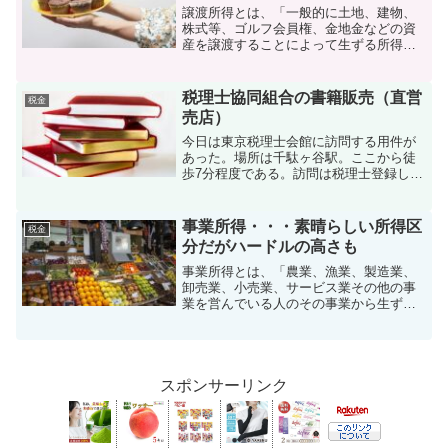
譲渡所得とは、「一般的に土地、建物、
株式等、ゴルフ会員権、金地金などの資
産を譲渡することによって生ずる所得」
をいう。計算方法は大きく2つに分かれ、
（1）土地・建物等を譲渡した場合、
（2）（1）以外を譲渡した場合に分けら
税理士協同組合の書籍販売（直営
税金
れる。土地・建物等を譲...
売店）
今日は東京税理士会館に訪問する用件が
あった。場所は千駄ヶ谷駅。ここから徒
歩7分程度である。訪問は税理士登録して
以来なので、前回訪問して以来5年以上経
過する。書籍コーナーに立ち寄ると、購
入したい書籍がたくさんあった。決して
事業所得・・・素晴らしい所得区
税金
広いスペースではない...
分だがハードルの高さも
事業所得とは、「農業、漁業、製造業、
卸売業、小売業、サービス業その他の事
業を営んでいる人のその事業から生ずる
所得」をいう。ただし、 不動産の貸付け
や山林の譲渡による所得は事業所得では
なく、原則として不動産所得または山林
所得になる。一般的には...
スポンサーリンク