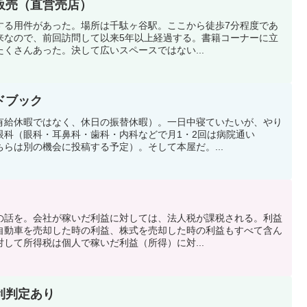
販売（直営売店）
する用件があった。場所は千駄ヶ谷駅。ここから徒歩7分程度であ
来なので、前回訪問して以来5年以上経過する。書籍コーナーに立
くさんあった。決して広いスペースではない...
ドブック
有給休暇ではなく、休日の振替休暇）。一日中寝ていたいが、やり
眼科（眼科・耳鼻科・歯科・内科などで月1・2回は病院通い
らは別の機会に投稿する予定）。そして本屋だ。...
の話を。会社が稼いだ利益に対しては、法人税が課税される。利益
自動車を売却した時の利益、株式を売却した時の利益もすべて含ん
して所得税は個人で稼いだ利益（所得）に対...
利判定あり