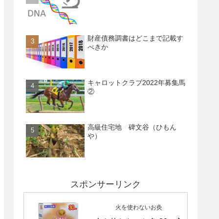
財産債務調書はどこまで記載す
べきか
キャロットクラブ2022年募集馬
②
高級住宅地 碑文谷（ひもん
や）
スポンサーリンク
火を使わないお灸