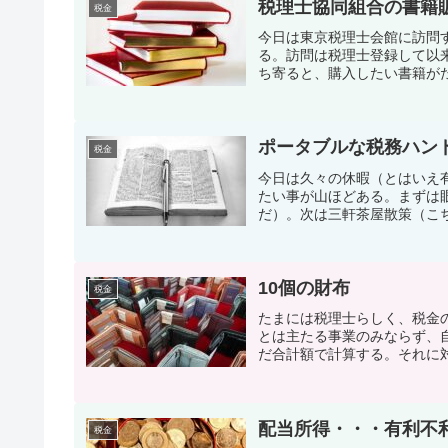
税理士協同組合の書籍
税金
今日は東京税理士会館に訪問
る。訪問は税理士登録して以
ち寄ると、購入したい書籍がた
ポータブルな税務ハン
税金
今日は久々の休暇（とはいえ
たい事が山ほどある。まずは
だ）。次は三軒茶屋散策（こち
10個の財布
税金
たまには税理士らしく、税金
とは主たる事業のみならず、
だ合計額で計算する。それに対
配当所得・・・有利不
税金