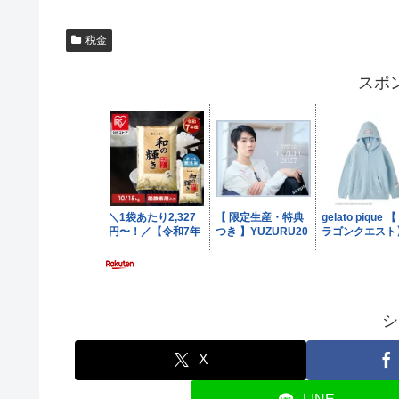
税金
スポ
シ
X