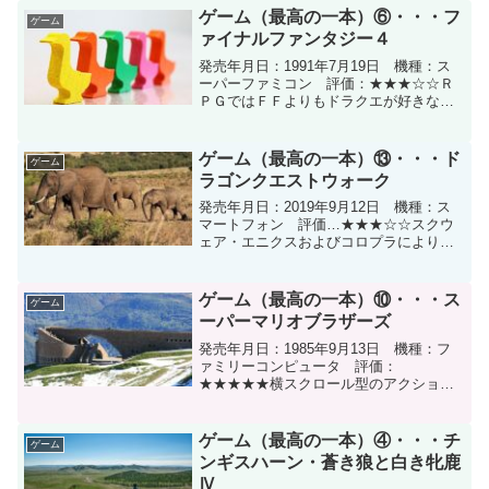
手形・特産品を獲得するゲームである。
ゲーム（最高の一本）⑥・・・フ
ゲーム
「位置ゲー」と「戦国...
ァイナルファンタジー４
発売年月日：1991年7月19日 機種：ス
ーパーファミコン 評価：★★★☆☆Ｒ
ＰＧではＦＦよりもドラクエが好きな私
から見ても、素晴らしいと思ったソフト
の一本がファイナルファンタジー4であ
る。主人公のセシルが暗黒剣士からパラ
ゲーム（最高の一本）⑬・・・ド
ゲーム
ディンにランクアッ...
ラゴンクエストウォーク
発売年月日：2019年9月12日 機種：ス
マートフォン 評価…★★★☆☆スクウ
ェア・エニクスおよびコロプラにより共
同開発された位置情報ゲーム。現実世界
をプレイヤーはドラゴンクエストのモン
スターを倒しながらストーリーを進めて
ゲーム（最高の一本）⑩・・・ス
ゲーム
いく。始めはスマホ...
ーパーマリオブラザーズ
発売年月日：1985年9月13日 機種：フ
ァミリーコンピュータ 評価：
★★★★★横スクロール型のアクション
ゲームで、マリオ（とルイージ）がピー
チ姫をさらったクッパを倒しに行くゲー
ムである。最短でクリアするにはステー
ゲーム（最高の一本）④・・・チ
ゲーム
ジ1-2でステージ4へワー...
ンギスハーン・蒼き狼と白き牝鹿
Ⅳ