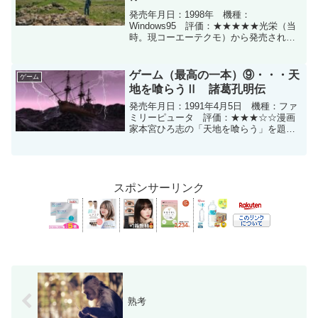
発売年月日：1998年 機種：
Windows95 評価：★★★★★光栄（当
時。現コーエーテクモ）から発売された
歴史三部作の1つである（他は信長の野
望・三国志）。このなかでは歴史の舞台
の主役がモンゴル帝国・チンギスハーン
ゲーム（最高の一本）⑨・・・天
ゲーム
という、ややマイナー（...
地を喰らうⅡ 諸葛孔明伝
発売年月日：1991年4月5日 機種：ファ
ミリーピュータ 評価：★★★☆☆漫画
家本宮ひろ志の「天地を喰らう」を題材
にしたゲームであり、その二作目であ
る。三国志と言えばシミュレーションゲ
ームが過半を占めるが、このゲームは
RPGである（この他に...
スポンサーリンク
熟考