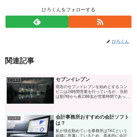
ひろくんをフォローする
ひろくん
関連記事
セブンイレブン
ビジネス
現在のセブンイレブンを始めとするコン
ビニは24時間営業を行っているが、当初
は朝7時から夜23時迄が営業時間であっ
た。ここ数日間の私の勤務体系は、かつ
てのセブンイレブンと同時間である。締
切期限が目の前に迫っている業務が複数
重なっている、という...
会計事務所おすすめの会計ソフト
ビジネス
は？
私が現在勤めている事務所はTKCという
組織に所属しているため、基本的に会計