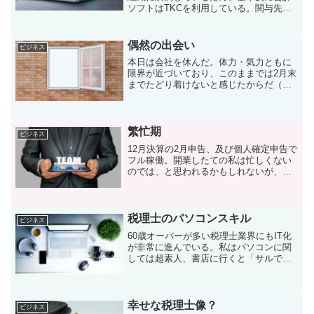
ソフトはTKCを利用している。関与先に
も基本的にTKCソフトを薦める。しかし
中には勘定奉行、MFクラウド、PCA会計
などを使う法人や、自社利用のソフトを
偶然の出会い
ビジネス
使う大企業もあ...
本日は会社を休んだ。体力・気力ともに
限界が近づいており、このままでは2月末
までたどり着けないと感じたからだ（有
給ではなく、単なる休日出勤の振替であ
る）。午前中は私自身の確定申告の準
備、午後は病院巡り。今日以降は病院に
行くスケジュールを確保す...
繁忙期
ビジネス
12月決算の2月申告、及び個人確定申告で
フル稼働。開業したての私は忙しくない
のでは、と思われるかもしれないが、他
の税理士の応援が複数立て込んでおり、
新規案件へのアプローチは控えめにして
いる。また、それ以外にも手を付けてい
ることがある。・創業...
税理士のパソコンスキル
ビジネス
60歳オーバーが多い税理士業界にもIT化
が非常に進んでいる。私はパソコンに関
しては超素人、書店に行くと「サルでも
わかる・・・」のような書籍が並ぶが、
それすらも理解できない。インターネッ
トの知識がないため、回線業者、プロバ
イダー、ルーター、モ...
幸せな税理士像？
ビジネス