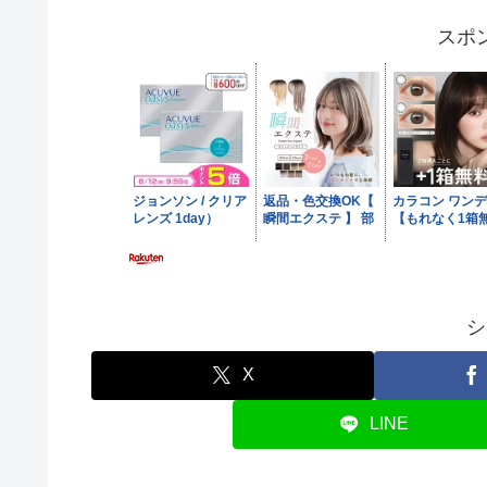
スポ
シ
X
LINE