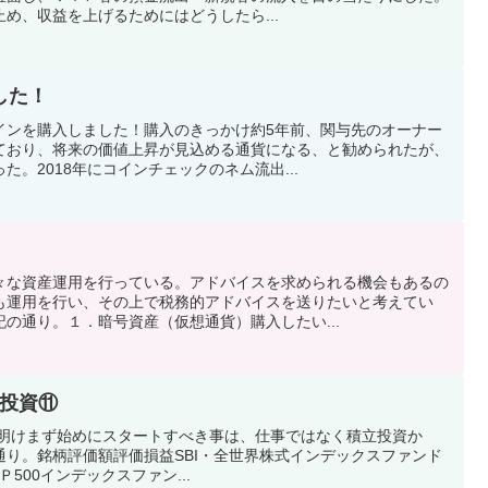
め、収益を上げるためにはどうしたら...
した！
インを購入しました！購入のきっかけ約5年前、関与先のオーナー
ており、将来の価値上昇が見込める通貨になる、と勧められたが、
。2018年にコインチェックのネム流出...
々な資産運用を行っている。アドバイスを求められる機会もあるの
も運用を行い、その上で税務的アドバイスを送りたいと考えてい
の通り。１．暗号資産（仮想通貨）購入したい...
し投資⑪
年明けまず始めにスタートすべき事は、仕事ではなく積立投資か
通り。銘柄評価額評価損益SBI・全世界株式インデックスファンド
＆Ｐ500インデックスファン...