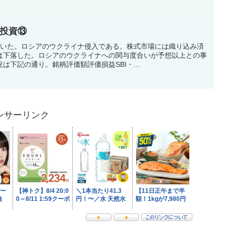
し投資⑬
動いた。ロシアのウクライナ侵入である。株式市場には織り込み済
は下落した。ロシアのウクライナへの関与度合いが予想以上との事
は下記の通り。銘柄評価額評価損益SBI・...
ンサーリンク