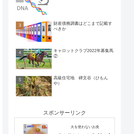
財産債務調書はどこまで記載す
べきか
キャロットクラブ2022年募集馬
②
高級住宅地 碑文谷（ひもん
や）
スポンサーリンク
火を使わないお灸