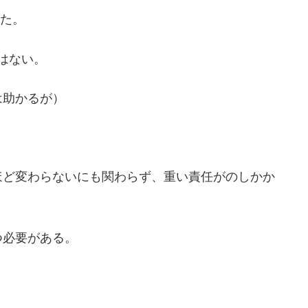
った。
離はない。
は助かるが）
ほど変わらないにも関わらず、重い責任がのしかか
つ必要がある。