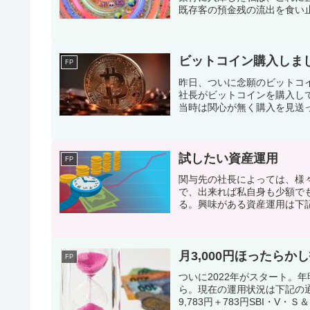
既存客の預金残の流出を食い止
ビットコイン購入しま
FP
昨日、ついに念願のビットコ
社長がビットコインを購入し
当時は関心が無く購入を見送った
試したい資産運用
FP
関与先の社長によっては、様
で、出来れば私自身も少額で
る。興味がある資産運用は下記
月3,000円ほったらか
FP
ついに2022年がスタート。
ら。現在の運用状況は下記の
9,783円＋783円SBI・V・Ｓ