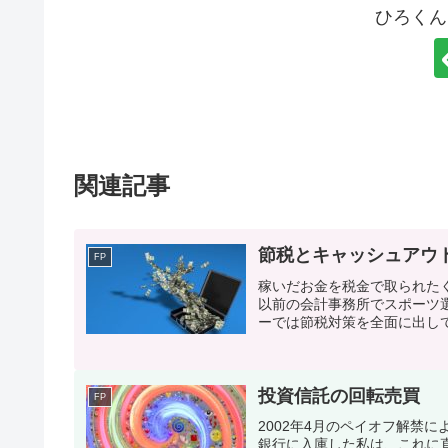
ひろくん
関連記事
節税とキャッシュアウ
FP
稼いだお金を税金で取られた
以前の会計事務所でスポーツ
ーでは節税対策を全面に出して
投資信託の回転売買
FP
2002年4月のペイオフ解禁
銀行に入庫した私は、これに